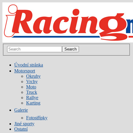
Úvodní stránka
Motorsport
Okruhy
Vrchy
Moto
Truck
Rallye
Karting
Galerie
Fotostřípky
Jiné sporty
Ostatní