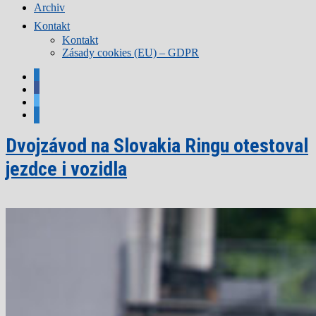
Archiv
Kontakt
Kontakt
Zásady cookies (EU) – GDPR
rss
facebook
twitter
mail
Dvojzávod na Slovakia Ringu otestoval
jezdce i vozidla