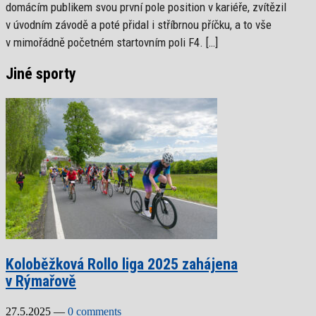
domácím publikem svou první pole position v kariéře, zvítězil
v úvodním závodě a poté přidal i stříbrnou příčku, a to vše
v mimořádně početném startovním poli F4. […]
Jiné sporty
Koloběžková Rollo liga 2025 zahájena
v Rýmařově
27.5.2025
—
0 comments