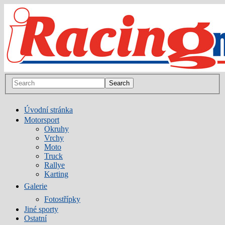
Úvodní stránka
Motorsport
Okruhy
Vrchy
Moto
Truck
Rallye
Karting
Galerie
Fotostřípky
Jiné sporty
Ostatní