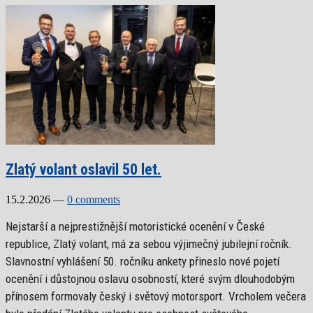
Zlatý volant oslavil 50 let.
15.2.2026
—
0 comments
Nejstarší a nejprestižnější motoristické ocenění v České
republice, Zlatý volant, má za sebou výjimečný jubilejní ročník.
Slavnostní vyhlášení 50. ročníku ankety přineslo nové pojetí
ocenění i důstojnou oslavu osobností, které svým dlouhodobým
přínosem formovaly český i světový motorsport. Vrcholem večera