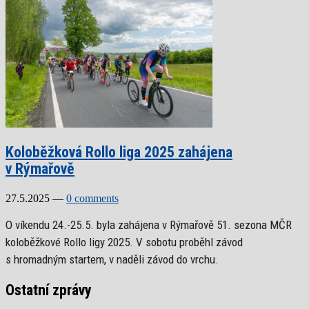
Koloběžková Rollo liga 2025 zahájena
v Rýmařově
27.5.2025
—
0 comments
O víkendu 24.-25.5. byla zahájena v Rýmařově 51. sezona MČR
koloběžkové Rollo ligy 2025. V sobotu proběhl závod
s hromadným startem, v naděli závod do vrchu.
Ostatní zprávy