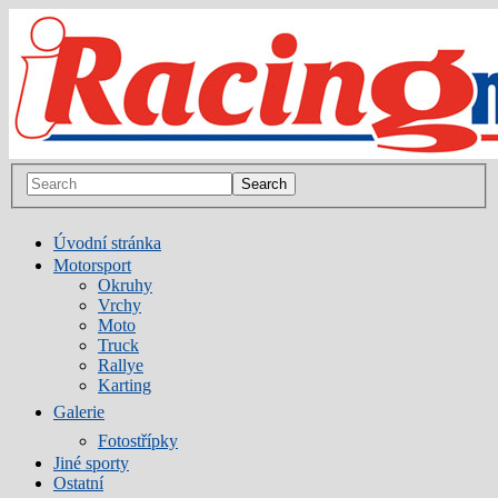
Úvodní stránka
Motorsport
Okruhy
Vrchy
Moto
Truck
Rallye
Karting
Galerie
Fotostřípky
Jiné sporty
Ostatní