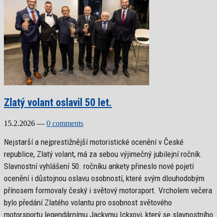
Zlatý volant oslavil 50 let.
15.2.2026
—
0 comments
Nejstarší a nejprestižnější motoristické ocenění v České
republice, Zlatý volant, má za sebou výjimečný jubilejní ročník.
Slavnostní vyhlášení 50. ročníku ankety přineslo nové pojetí
ocenění i důstojnou oslavu osobností, které svým dlouhodobým
přínosem formovaly český i světový motorsport. Vrcholem večera
bylo předání Zlatého volantu pro osobnost světového
motorsportu legendárnímu Jackymu Ickxovi, který se slavnostního