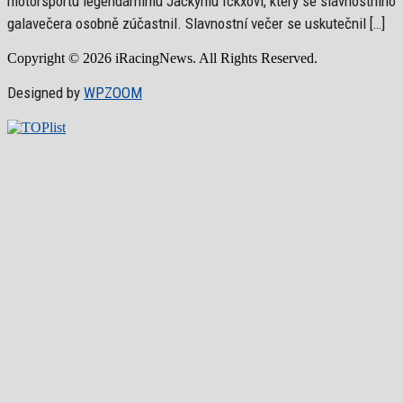
motorsportu legendárnímu Jackymu Ickxovi, který se slavnostního
galavečera osobně zúčastnil. Slavnostní večer se uskutečnil […]
Copyright © 2026 iRacingNews. All Rights Reserved.
Designed by
WPZOOM