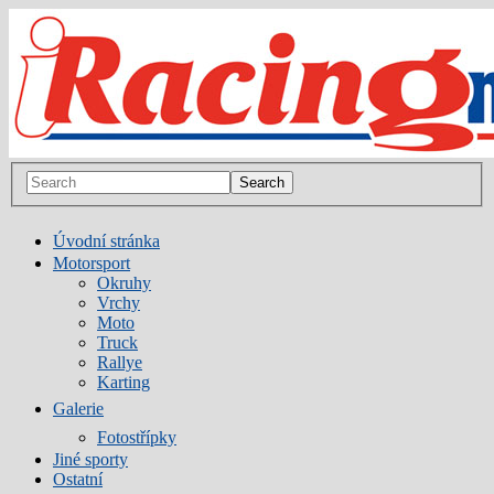
Úvodní stránka
Motorsport
Okruhy
Vrchy
Moto
Truck
Rallye
Karting
Galerie
Fotostřípky
Jiné sporty
Ostatní