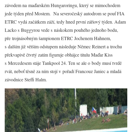
závodem na maďarském Hungaroringu, který se mimochodem
jede týden před Mostem. Na severočeský autodrom se pouť FIA
ETRC vydá začátkem záží, tedy hned první zářiový týden. Adam
Lacko s Buggyrou vede s náskokem pouhého jednoho bodu,
pře trojnásobným šampionem ETRC Jochenem Hahnem,
s dalším již větším odstupem následuje Němec Reinert a trochu
překvapivě čtvrtý zatím figuruje obhájce titulu Maďar Kiss
s Mercedesem stáje Tankpool 24. Ten se ale o body musí tvrdě
rvát, neboť těsně za ním stojí v pořadí Francouz Janiec a mladá
závodnice Steffi Halm.