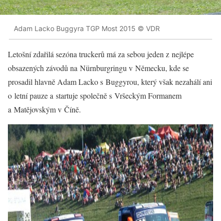
Adam Lacko Buggyra TGP Most 2015 © VDR
Letošní zdařilá sezóna truckerů má za sebou jeden z nejlépe
obsazených závodů na Nürnburgringu v Německu, kde se
prosadil hlavně Adam Lacko s Buggyrou, který však nezahálí ani
o letní pauze a startuje společně s Vršeckým Formanem
a Matějovským v Číně.