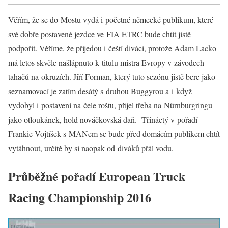
Věřím, že se do Mostu vydá i početné německé publikum, které
své dobře postavené jezdce ve FIA ETRC bude chtít jistě
podpořit. Věříme, že přijedou i čeští diváci, protože Adam Lacko
má letos skvěle našlápnuto k titulu mistra Evropy v závodech
tahačů na okruzích. Jiří Forman, který tuto sezónu jistě bere jako
seznamovací je zatím desátý s druhou Buggyrou a i když
vydobyl i postavení na čele roštu, přijel třeba na Nürnburgringu
jako otloukánek, hold nováčkovská daň. Třináctý v pořadí
Frankie Vojtíšek s MANem se bude před domácím publikem chtít
vytáhnout, určitě by si naopak od diváků přál vodu.
Průběžné pořadí European Truck
Racing Championship 2016