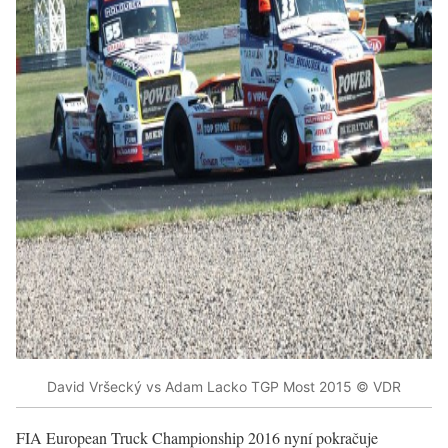
David Vršecký vs Adam Lacko TGP Most 2015 © VDR
FIA European Truck Championship 2016 nyní pokračuje