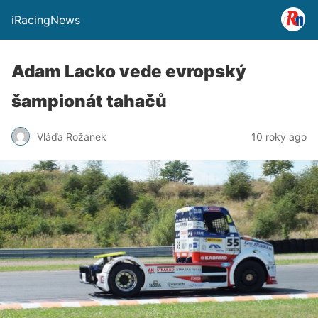
iRacingNews
Adam Lacko vede evropský
šampionát tahačů
Vláďa Rožánek
10 roky ago