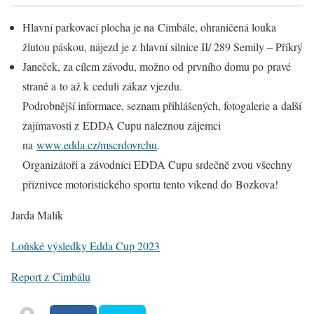
Hlavní parkovací plocha je na Cimbále, ohraničená louka
žlutou páskou, nájezd je z hlavní silnice II/ 289 Semily – Příkrý
Janeček, za cílem závodu, možno od prvního domu po pravé
straně a to až k ceduli zákaz vjezdu.
Podrobnější informace, seznam přihlášených, fotogalerie a další
zajímavosti z EDDA Cupu naleznou zájemci
na
www.edda.cz/mscrdovrchu
.
Organizátoři a závodníci EDDA Cupu srdečně zvou všechny
příznivce motoristického sportu tento víkend do Bozkova!
Jarda Malík
Loňské výsledky Edda Cup 2023
Report z Cimbálu