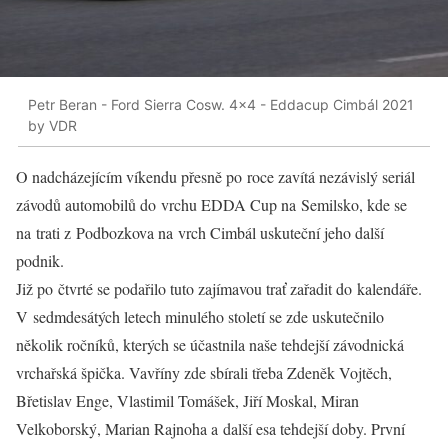
Petr Beran - Ford Sierra Cosw. 4x4 - Eddacup Cimbál 2021
by VDR
O nadcházejícím víkendu přesně po roce zavítá nezávislý seriál
závodů automobilů do vrchu EDDA Cup na Semilsko, kde se
na trati z Podbozkova na vrch Cimbál uskuteční jeho další
podnik.
Již po čtvrté se podařilo tuto zajímavou trať zařadit do kalendáře.
V sedmdesátých letech minulého století se zde uskutečnilo
několik ročníků, kterých se účastnila naše tehdejší závodnická
vrchařská špička. Vavříny zde sbírali třeba Zdeněk Vojtěch,
Břetislav Enge, Vlastimil Tomášek, Jiří Moskal, Miran
Velkoborský, Marian Rajnoha a další esa tehdejší doby. První