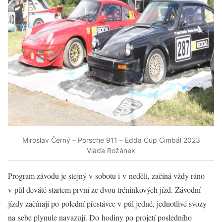
Miroslav Černý – Porsche 911 – Edda Cup Cimbál 2023
Vláďa Rožánek
Program závodu je stejný v sobotu i v neděli, začíná vždy ráno
v půl deváté startem první ze dvou tréninkových jízd. Závodní
jízdy začínají po polední přestávce v půl jedné, jednotlivé svozy
na sebe plynule navazují. Do hodiny po projetí posledního