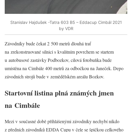
Stanislav Hajdušek -Tatra 603 B5 – Eddacup Cimbál 2021
by VDR
Závodníky bude čekat 2 500 metrů dlouhá trať
na zrekonstruované silnici s kvalitním povrchem se startem
u autobusové zastávky Podbozkov, cílová fotobuňka bude
umístěna na Cimbále 400 metrů za odbočkou na Janeček. Depo
závodních strojů bude v zemědělském areálu Bozkov.
Startovní listina plná známých jmen
na Cimbále
Mezi v současné době přihlášenými závodníky nechybí nikdo
z předních závodníků EDDA Cupu v čele se špičkou celkového