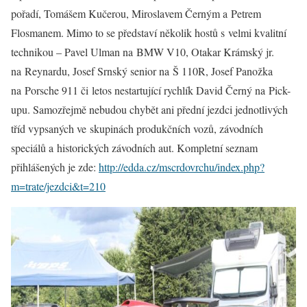
pořadí, Tomášem Kučerou, Miroslavem Černým a Petrem
Flosmanem. Mimo to se představí několik hostů s velmi kvalitní
technikou – Pavel Ulman na BMW V10, Otakar Krámský jr.
na Reynardu, Josef Srnský senior na Š 110R, Josef Panožka
na Porsche 911 či letos nestartující rychlík David Černý na Pick-
upu. Samozřejmě nebudou chybět ani přední jezdci jednotlivých
tříd vypsaných ve skupinách produkčních vozů, závodních
speciálů a historických závodních aut. Kompletní seznam
přihlášených je zde:
http://edda.cz/mscrdovrchu/index.php?
m=trate/jezdci&t=210