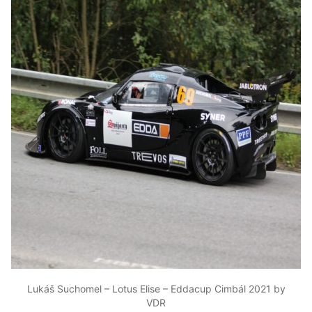
Lukáš Suchomel – Lotus Elise – Eddacup Cimbál 2021 by
VDR